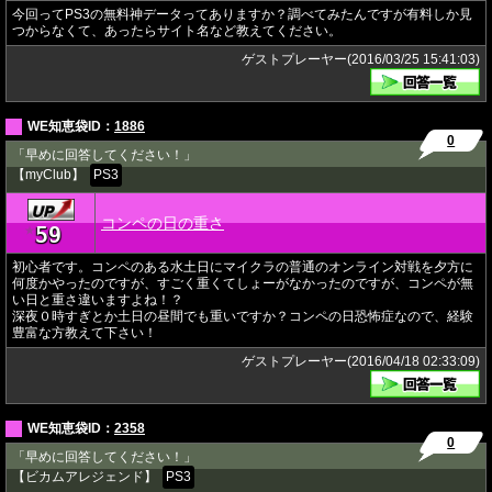
今回ってPS3の無料神データってありますか？調べてみたんですが有料しか見
つからなくて、あったらサイト名など教えてください。
ゲストプレーヤー(2016/03/25 15:41:03)
WE知恵袋ID：
1886
0
「早めに回答してください！」
【myClub】
PS3
コンペの日の重さ
59
★
初心者です。コンペのある水土日にマイクラの普通のオンライン対戦を夕方に
何度かやったのですが、すごく重くてしょーがなかったのですが、コンペが無
い日と重さ違いますよね！？
深夜０時すぎとか土日の昼間でも重いですか？コンペの日恐怖症なので、経験
豊富な方教えて下さい！
ゲストプレーヤー(2016/04/18 02:33:09)
WE知恵袋ID：
2358
0
「早めに回答してください！」
【ビカムアレジェンド】
PS3