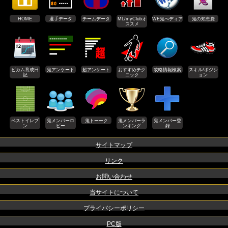
HOME
選手データ
チームデータ
ML/myClubオ
WE鬼ぺディア
鬼の知恵袋
ススメ
ビカム育成日
鬼アンケート
超アンケート
おすすめテク
攻略情報検索
スキル/ポジシ
記
ニック
ョン
ベストイレブ
鬼メンバーロ
鬼トーーク
鬼メンバーラ
鬼メンバー登
ン
ビー
ンキング
録
サイトマップ
リンク
お問い合わせ
当サイトについて
プライバシーポリシー
PC版