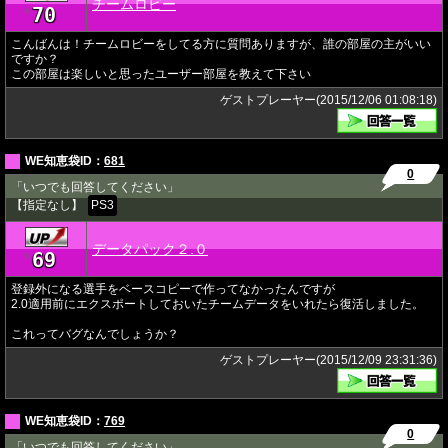
チームロビー
70
★
こんばんは！チームロビーをしてる方に質問ありますが、誰の部屋の主がいい
ですか？
この部屋は楽しいと思ったユーザー部屋を教えて下さい
ゲストプレーヤー(2015/12/06 01:08:18)
WE知恵袋ID：
681
0
「いつでも回答してください」
【指定なし】
PS3
データパック２.０
69
★
登録外になる選手をベースコピーで作ってなかったんですが
2.0適用前にエクスポートしておいたチームデータをいれたら復活しました。
これってバグなんでしょうか？
ゲストプレーヤー(2015/12/09 23:31:36)
WE知恵袋ID：
769
0
「いつでも回答してください」