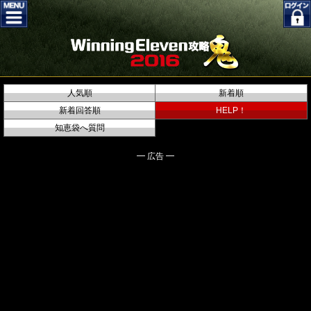
人気順
新着順
新着回答順
HELP！
知恵袋へ質問
━ 広告 ━