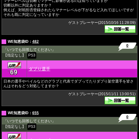
マナーレベルは切断でマナーに影響があるのは知っていますが
切断以外に判定ありますか？
例えば、対戦拒否登録されたらマナーレベルが下がるなど入れてほしいですが
それも既に判定になっていますか
ゲストプレーヤー(2015/10/16 11:28:09)
WE知恵袋ID：
482
0
「いつでも回答してください」
【指定なし】
PS3
ダブり選手
69
★
日本の選手やベイルなどのグラブと代表でダブってたりダブり架空選手を皆さ
んはそれをどう対処してますか？
ゲストプレーヤー(2015/11/11 13:00:51)
WE知恵袋ID：
655
0
「いつでも回答してください」
【指定なし】
PS3