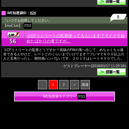
WE知恵袋ID：
926
0
「いつでも回答してください」
【myClub】
PS3
３CFリトリートの監督使ってる人います？マイクラ始
56
★
めたばかりの者ですが。
３CFリトリートの監督どうですか？前線のFWの塊へ出して、めちゃくちゃ速
攻できるんやけど、レートどのくらいまでいけてます？フレマで８００以上の
人と互角だったし、期待感ハンパないです。２０１５はレート４５０でした。
ゲストプレーヤー(2016/01/17 11:25:34)
＜
1
2
＞
最後
WE知恵袋カテゴリー
PS3