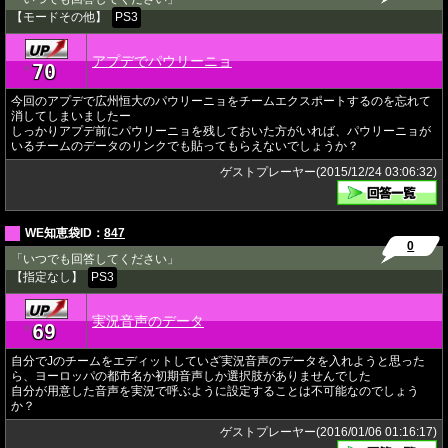
【モードその他】
PS3
アプデでパウリーニョ
70
★
今回のアプデで広州恒大のパウリーニョをチームエクスポートするのを忘れて
消してしまいましたー
しっかりアプデ前にパウリーニョを残しておいた方がいれば、パウリーニョが
いるチームのデータのリンクでも貼ってもらえないでしょうか？
ゲストプレーヤー(2015/12/24 03:06:32)
WE知恵袋ID：
847
0
「いつでも回答してください」
【指定なし】
PS3
実況音声のデータ
69
★
自分でJのチームをエディットしていざ実況音声のデータを入れようと思った
ら、ヨーロッパの都市名か初期音声しか選択肢がありませんでした
自分が用意した音声を実況で呼ぶように設定することは不可能なのでしょう
か？
ゲストプレーヤー(2016/01/06 01:16:17)