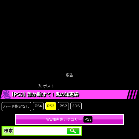
━ 広告 ━
【PS3】誰か助けて！鬼の知恵袋
PS4
PS3
PSP
3DS
ハード指定なし
WE知恵袋カテゴリー
PS3
検索