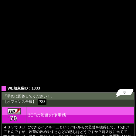
WE知恵袋ID：
1333
0
「早めに回答してください！」
【オフェンス全般】
PS3
3CFの監督の使用感
70
★
４３３で３CFにできるイアキー二というパレルモの監督を獲得して、TSあげ
てるんですが、攻撃の攻めやすさなどの感じはどうですか？前３枚に当てて、