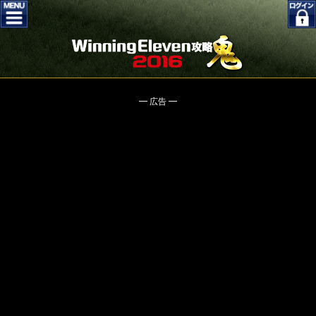
━ 広告 ━