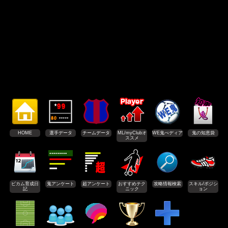
HOME
選手データ
チームデータ
ML/myClubオ
WE鬼ぺディア
鬼の知恵袋
ススメ
ビカム育成日
鬼アンケート
超アンケート
おすすめテク
攻略情報検索
スキル/ポジシ
記
ニック
ョン