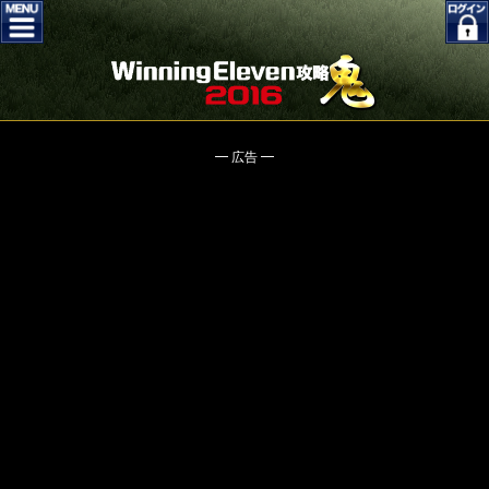
━ 広告 ━