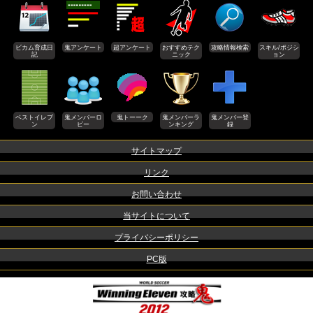
ビカム育成日
鬼アンケート
超アンケート
おすすめテク
攻略情報検索
スキル/ポジシ
記
ニック
ョン
ベストイレブ
鬼メンバーロ
鬼トーーク
鬼メンバーラ
鬼メンバー登
ン
ビー
ンキング
録
サイトマップ
リンク
お問い合わせ
当サイトについて
プライバシーポリシー
PC版