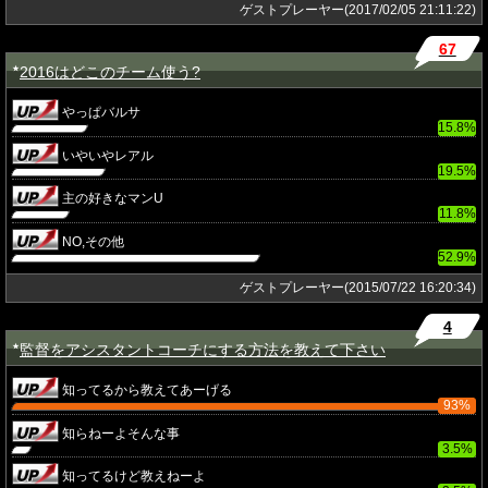
ゲストプレーヤー(2017/02/05 21:11:22)
67
2016はどこのチーム使う?
★
やっぱバルサ
15.8%
いやいやレアル
19.5%
主の好きなマンU
11.8%
NO,その他
52.9%
ゲストプレーヤー(2015/07/22 16:20:34)
4
監督をアシスタントコーチにする方法を教えて下さい
★
知ってるから教えてあーげる
93%
知らねーよそんな事
3.5%
知ってるけど教えねーよ