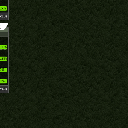
.5%
:10)
7
7.1%
1.8%
9%
52%
:49)