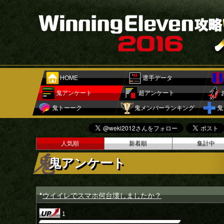
HOME
選手データ
鬼アンケート
超アンケート
鬼トーーク
鬼メンバーランキング
鬼
人気順
新着順
集計中
鬼アンケート
ウイイレでスマホ何台壊しましたか？
★
1