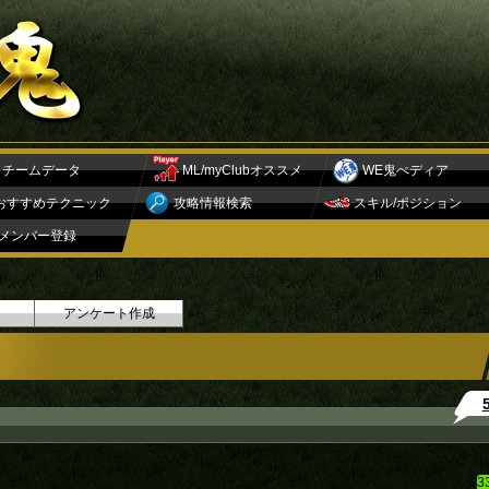
チームデータ
ML/myClubオススメ
WE鬼ぺディア
おすすめテクニック
攻略情報検索
スキル/ポジション
メンバー登録
アンケート作成
3