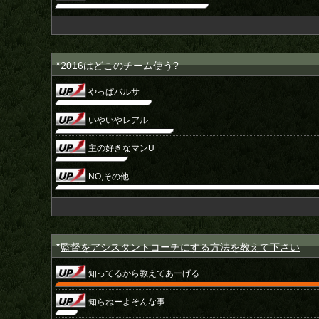
2016はどこのチーム使う?
★
やっぱバルサ
いやいやレアル
主の好きなマンU
NO,その他
監督をアシスタントコーチにする方法を教えて下さい
★
知ってるから教えてあーげる
知らねーよそんな事