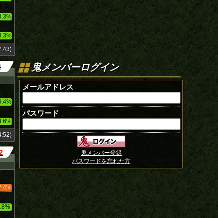
3.3%
3.3%
:43)
鬼メンバーログイン
4
メールアドレス
0.4%
パスワード
9.6%
:52)
2
鬼メンバー登録
パスワードを忘れた方
2.4%
.8%