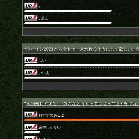
2
3以上
ウイイレ2021からタトゥー入れれるようにして欲しい。
★
はい
いいえ
今回難しすぎる･･･みんなどうやって点取ってますか？
★
おすすめあるよ
練習しかない