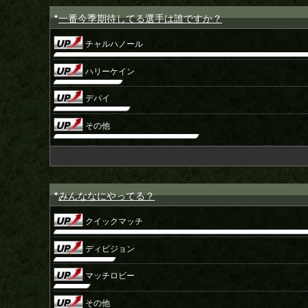
一番今季期待してる選手は誰ですか？
★
チャルハノール
ハリーケイン
デパイ
その他
みんななにやってる？
★
クイックマッチ
ディビジョン
マッチロビー
その他