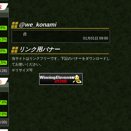
2
@we_konami
39%
@
01月01日 09:00
5.5%
リンク用バナー
10%
当サイトはリンクフリーです。下記のバナーをダウンロードし
.5%
てお使いください。
※リサイズ可
:26)
5
7.4%
2.6%
:00)