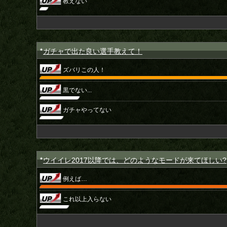
教えない
ガチャで出た良い選手教えて！
★
ズバリこの人！
黒でない...
ガチャやってない
ウイイレ2017以降では、どのようなモードが来てほしい?
★
例えば…
これ以上入らない