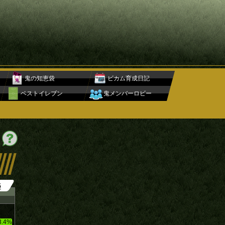
鬼の知恵袋
ビカム育成日記
ベストイレブン
鬼メンバーロビー
5
3.4%