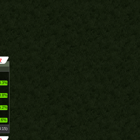
7
3.3%
3.8%
5.2%
.6%
:15)
2