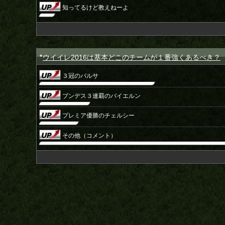
知ってるけど教えねーよ
ウイイレ2016は基本どこのチームが１番強くあるべき？
★
３冠のバルサ
ブンデス３連覇のバイエルン
プレミア優勝のチェルシー
その他（コメント）