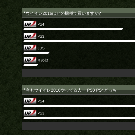
ウイイレ2016はどの機種で買いますか?
★
PS4
PS3
3DS
その他
今もウイイレ2016やってる人ー PS3 PS4どっち
★
PS4
PS3