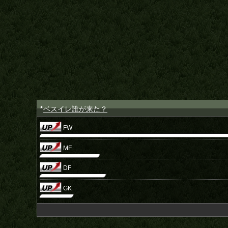
ベスイレ誰が来た？
★
FW
MF
DF
GK