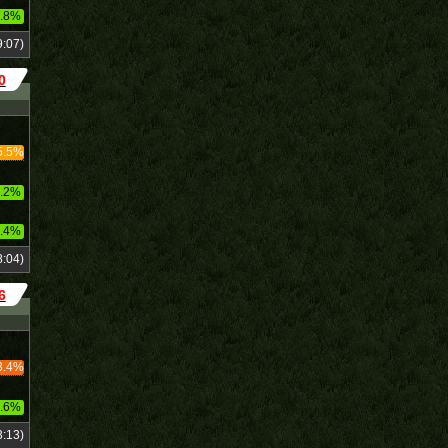
.8%
:07)
0
5.5%
.2%
.4%
:04)
6
3.4%
.6%
:13)