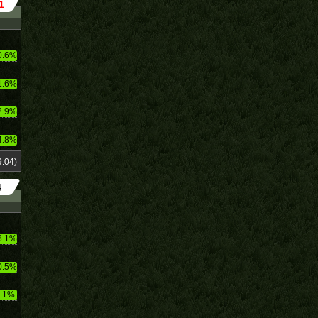
1
0.6%
1.6%
2.9%
4.8%
:04)
4
8.1%
0.5%
.1%