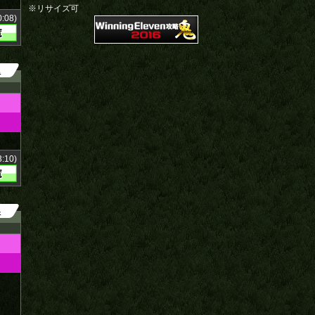
※リサイズ可
:08)
2
:10)
4