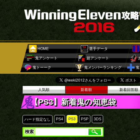
HOME
選手データ
鬼アンケート
超アンケート
鬼トーーク
鬼メンバーランキング
鬼
人気順
新着順
新着回答順
【PS3】新着鬼の知恵袋
PS4
PS3
PSP
3DS
ハード指定なし
検索