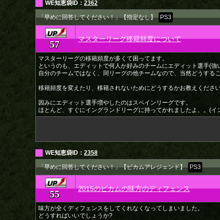
WE知恵袋ID：
2362
「早めに回答してください！」【指定なし】
PS3
マスターリーグ移籍頻度について
57
★
マスターリーグの移籍頻度が多くて困ってます。
というのも、エディットで何人か好みのチームにエディット選手(強
自分のチームではなく、同リーグの他チームなので、当然どうする
移籍頻度を変えたり、移籍されないためにどうするかお教えくださ
因みにエディット選手増やしたのはスペインリーグです。
ほとんど、すぐにイングランドリーグに持ってかれましたよ。。(イ
WE知恵袋ID：
2358
「早めに回答してください！」【ビカムアレジェンド】
PS3
2015のビカムの味方のディフェンス
55
★
味方が全くディフェンスをしてくれなくなってしまいました。
どうすればいいでしょうか?