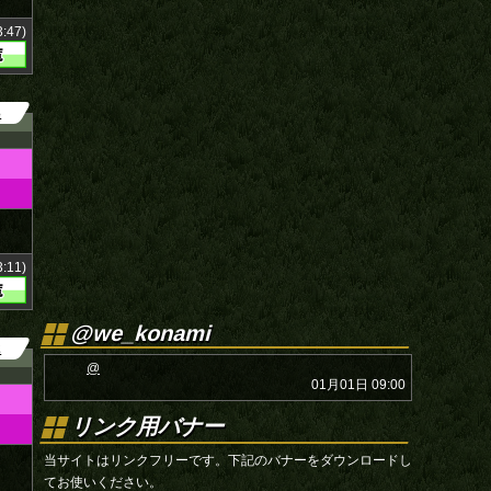
:47)
3
:11)
@we_konami
2
@
01月01日 09:00
リンク用バナー
当サイトはリンクフリーです。下記のバナーをダウンロードし
てお使いください。