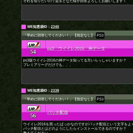
それを知りたいので是非どなた様か回答よろしくお願いします！
WE知恵袋ID：
2340
「早めに回答してください！」【指定なし】
PS3
ps3 ウイイレ2016 神データ
54
★
ps3版ウイイレ2016の神データ知ってる方いらっしゃいますか？
プレミアリーグだけでも、、、
WE知恵袋ID：
2339
「早めに回答してください！」【指定なし】
PS3
パッチ配信
56
★
ウイイレ2016を買ったばっかなのですがパッチ配信という文字をよ
パッチ配信とはどのようにしたらインストールできるのですか？