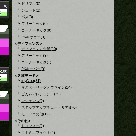
┗
ドリブル(0)
:18)
┗
シュート(2)
┗
パス(3)
┗
フリーキック(0)
1
┗
コーナーキック(0)
┗
PKキッカー(0)
＜ディフェンス＞
┗
ディフェンス全般(10)
┗
フリーキック(3)
┗
コーナーキック(1)
┗
PKキーパー(0)
:39)
＜各種モード＞
┗
myClub(81)
┗
マスターリーグオフライン(14)
0
┗
ビカムアレジェンド(29)
┗
レジェンズ(0)
┗
ステップアップチュートリアル(0)
┗
モードその他(12)
＜その他＞
┗
トロフィー(1)
┗
コナミエフェクト(1)