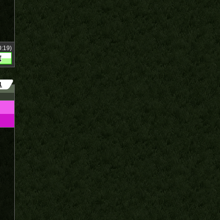
:19)
1