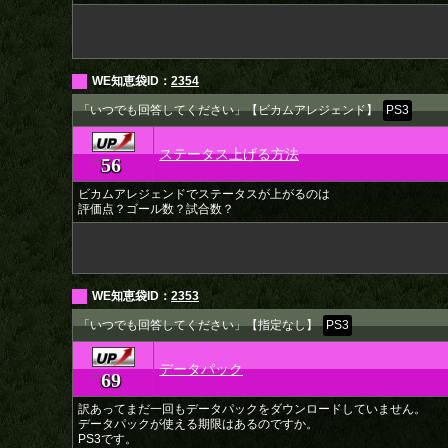
WE知恵袋ID：
2354
「いつでも回答してください」【ビカムアレジェンド】
PS3
ステータス上げる方法
56
★
ビカムアレジェンドでステータスが上がるのは
評価点？ゴール数？試合数？
WE知恵袋ID：
2353
「いつでも回答してください」【指定なし】
PS3
データパック
69
★
訳あってまだ一回もデータパックをダウンロードしていません。
データパックが使える期限はあるのですか。
PS3です。