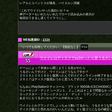
レアルとユベントスが偽名。バイエルン消滅
↑これでウイイレやった面白いか？ｗ
神データーもいれたらいれたでロード読み込みの表示が
毎回出てきるし遅くてイラつくし。
WE知恵袋ID：
2334
「いつでも回答してください」【指定なし】
PS3
ウイイレはディスクでps3やったら音うるさ
55
★
ゲームによって本体から聞こえてくる音がやたら
うるさいんですけど、ウイイレはどうなんですか？
２０１５と２０１６ＤＬ版買ったんですけどオンラインが終了する
２０１７はディスク版買おうかと思うんですけど、ディスクだとロ
ちなみにPlayStation3 チャコール・ブラック 500GB (CECH
ウォーキング・デッド シーズン１、２←これはそこまで問題なかっ
ロックスター・クラシックス レッド・デッド・リデンプション:コ
あまりにもうるさいからゲームやめちゃったｗ
ウイイレとかグランドでしょっちゅう動いてるから、うるさそうな
ディスク版だと売れるのがいいんだよね。ＤＬ版ゴミになるの確定