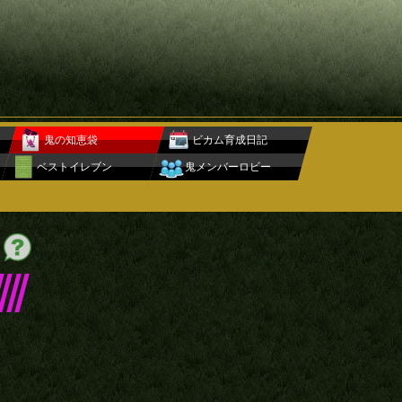
鬼の知恵袋
ビカム育成日記
ベストイレブン
鬼メンバーロビー