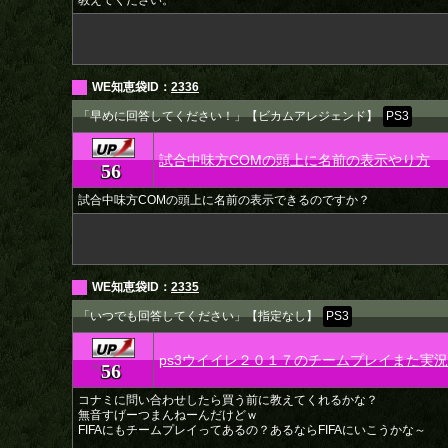
教えてください。
WE知恵袋ID：
2336
「早めに回答してください！」【ビカムアレジェンド】
PS3
試合中味方COMの頭上に名前の表示やり方
56
★
試合中味方COMの頭上に名前の表示できるのですか？
WE知恵袋ID：
2335
「いつでも回答してください」【指定なし】
PS3
ps3ウイイレ２０１７のチームプレイまた実
56
★
コナミに問い合わせしたら買う前に教えてくれるかな？
無音すげーつまんねーんだけどｗ
FIFAにもチームプレイってあるの？あるならFIFAにいこうかな～