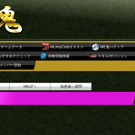
チームデータ
ML/myClubオススメ
WE鬼ぺディア
おすすめテクニック
攻略情報検索
スキル/ポジション
メンバー登録
HELP！
知恵袋へ質問