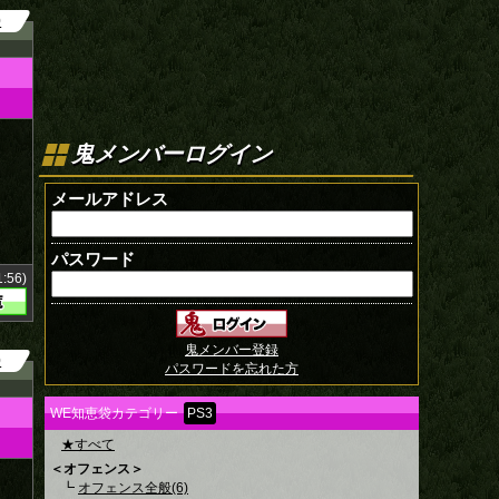
0
鬼メンバーログイン
メールアドレス
パスワード
:56)
鬼メンバー登録
0
パスワードを忘れた方
WE知恵袋カテゴリー
PS3
★すべて
＜オフェンス＞
┗
オフェンス全般(6)