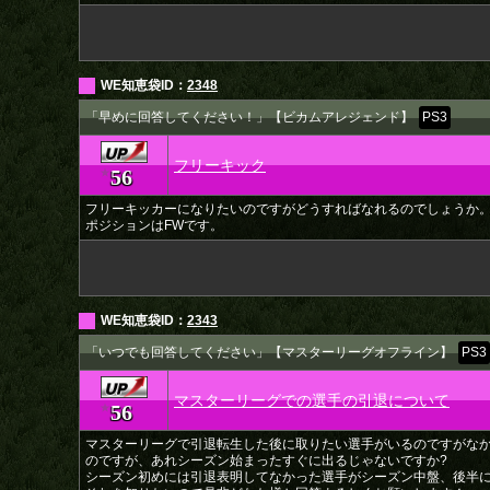
WE知恵袋ID：
2348
「早めに回答してください！」【ビカムアレジェンド】
PS3
フリーキック
56
★
フリーキッカーになりたいのですがどうすればなれるのでしょうか
ポジションはFWです。
WE知恵袋ID：
2343
「いつでも回答してください」【マスターリーグオフライン】
PS3
マスターリーグでの選手の引退について
56
★
マスターリーグで引退転生した後に取りたい選手がいるのですがな
のですが、あれシーズン始まったすぐに出るじゃないですか?
シーズン初めには引退表明してなかった選手がシーズン中盤、後半