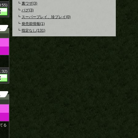
┗
裏ワザ(3)
:55)
┗
バグ(3)
┗
スーパープレイ、珍プレイ(0)
┗
発売前情報(1)
1
┗
指定なし(131)
:32)
1
てる