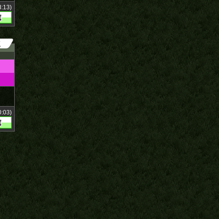
:13)
7
:03)