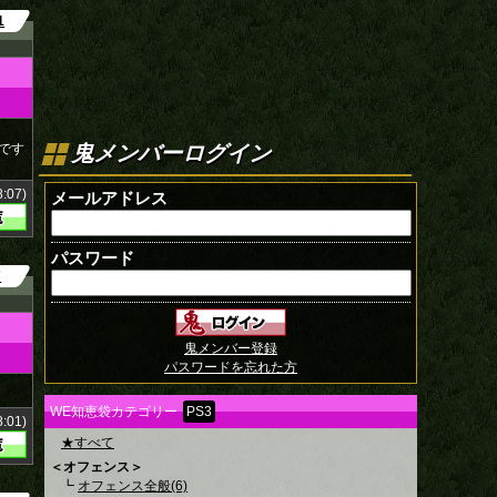
1
鬼メンバーログイン
です
:07)
メールアドレス
パスワード
7
鬼メンバー登録
パスワードを忘れた方
WE知恵袋カテゴリー
PS3
:01)
★すべて
＜オフェンス＞
┗
オフェンス全般(6)