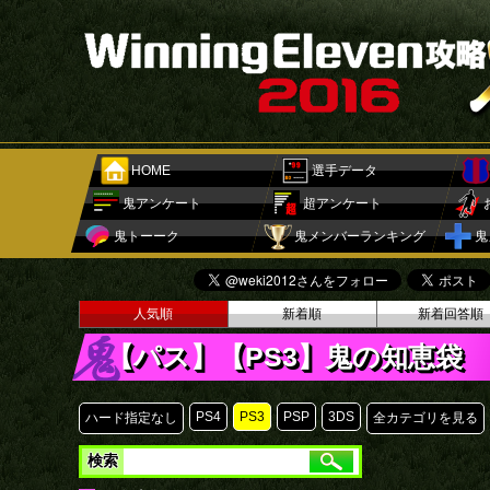
HOME
選手データ
鬼アンケート
超アンケート
鬼トーーク
鬼メンバーランキング
鬼
人気順
新着順
新着回答順
【パス】【PS3】鬼の知恵袋
PS4
PS3
PSP
3DS
ハード指定なし
全カテゴリを見る
検索