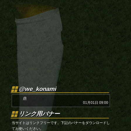
@we_konami
@
01月01日 09:00
リンク用バナー
当サイトはリンクフリーです。下記のバナーをダウンロードし
てお使いください。