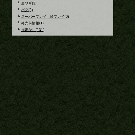
┗
裏ワザ(3)
┗
バグ(3)
┗
スーパープレイ、珍プレイ(0)
┗
発売前情報(1)
┗
指定なし(131)