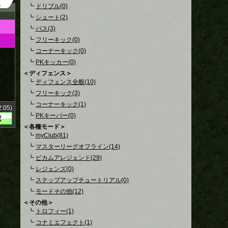
3
┗
ドリブル(0)
┗
シュート(2)
┗
パス(3)
┗
フリーキック(0)
┗
コーナーキック(0)
┗
PKキッカー(0)
＜ディフェンス＞
┗
ディフェンス全般(10)
┗
フリーキック(3)
┗
コーナーキック(1)
:05)
┗
PKキーパー(0)
＜各種モード＞
┗
myClub(81)
┗
マスターリーグオフライン(14)
┗
ビカムアレジェンド(29)
┗
レジェンズ(0)
┗
ステップアップチュートリアル(0)
┗
モードその他(12)
＜その他＞
┗
トロフィー(1)
┗
コナミエフェクト(1)