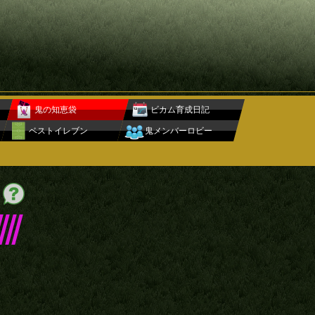
鬼の知恵袋
ビカム育成日記
ベストイレブン
鬼メンバーロビー