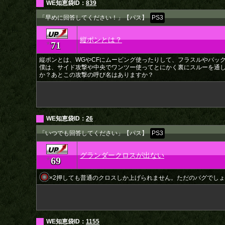
WE知恵袋ID：
839
「早めに回答してください！」【パス】
PS3
縦ポンとは？
71
★
縦ポンとは、WGやCFにムービング使ったりして、フラスルやバッ
僕は、サイド攻撃や中央でワンツー使ってとにかく裏にスルーを通
か？あとこの攻撃の呼び名はありますか？
WE知恵袋ID：
26
「いつでも回答してください」【パス】
PS3
グランダークロスが出ない
69
★
×2押しても普通のクロスしか上げられません。ただのバグでし
WE知恵袋ID：
1155