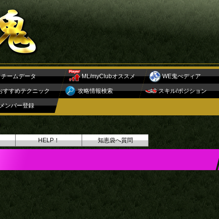
チームデータ
ML/myClubオススメ
WE鬼ぺディア
おすすめテクニック
攻略情報検索
スキル/ポジション
メンバー登録
HELP！
知恵袋へ質問