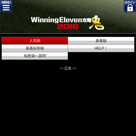
人気順
新着順
新着回答順
HELP！
知恵袋へ質問
━ 広告 ━