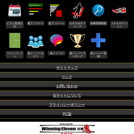
ビカム育成日
鬼アンケート
超アンケート
おすすめテク
攻略情報検索
スキル/ポジシ
記
ニック
ョン
ベストイレブ
鬼メンバーロ
鬼トーーク
鬼メンバーラ
鬼メンバー登
ン
ビー
ンキング
録
サイトマップ
リンク
お問い合わせ
当サイトについて
プライバシーポリシー
PC版