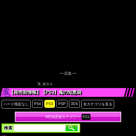
━ 広告 ━
【発売前情報】【PS3】鬼の知恵袋
PS4
PS3
PSP
3DS
ハード指定なし
全カテゴリを見る
WE知恵袋カテゴリー
PS3
検索