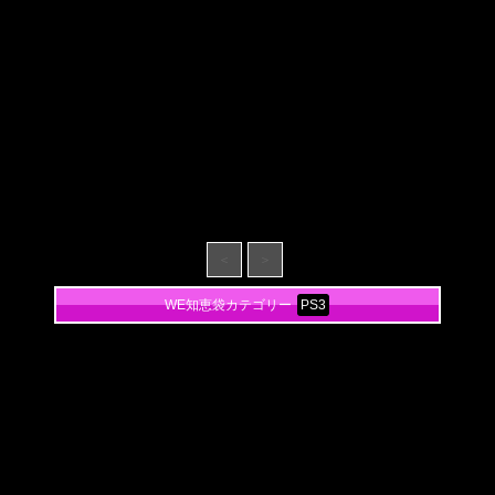
＜
＞
WE知恵袋カテゴリー
PS3