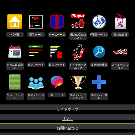
HOME
選手データ
チームデータ
ML/myClubオ
WE鬼ぺディア
鬼の知恵袋
ススメ
ビカム育成日
鬼アンケート
超アンケート
おすすめテク
攻略情報検索
スキル/ポジシ
記
ニック
ョン
ベストイレブ
鬼メンバーロ
鬼トーーク
鬼メンバーラ
鬼メンバー登
ン
ビー
ンキング
録
サイトマップ
リンク
お問い合わせ