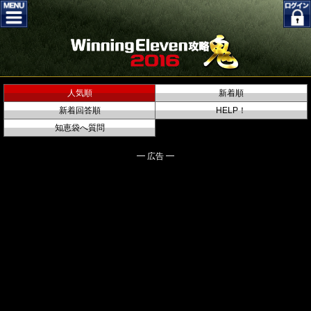
人気順
新着順
新着回答順
HELP！
知恵袋へ質問
━ 広告 ━