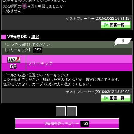
誘導するものがありよくわかりません。
蹴る瞬間に
何回も練習しましたが
できません。
ゲストプレーヤー(2015/10/22 16:31:12)
WE知恵袋ID：
1516
4
「いつでも回答してください」
【フリーキック】
PS3
フリーキック
68
★
ゴールから近い位置でのフリーキックの
コツを教えてください！対戦した方のほとんどが、確実に決めてきます。
無回転ではなく、カーブでの決め方を教えてください。
ゲストプレーヤー(2016/03/12 13:32:03)
＜
＞
WE知恵袋カテゴリー
PS3