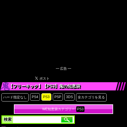
━ 広告 ━
【フリーキック】【PS3】鬼の知恵袋
PS4
PS3
PSP
3DS
ハード指定なし
全カテゴリを見る
WE知恵袋カテゴリー
PS3
検索