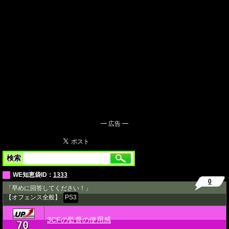
━ 広告 ━
検索
WE知恵袋ID：
1333
0
「早めに回答してください！」
【オフェンス全般】
PS3
3CFの監督の使用感
70
★