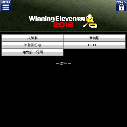
人気順
新着順
新着回答順
HELP！
知恵袋へ質問
━ 広告 ━