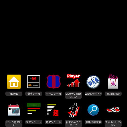
HOME
選手データ
チームデータ
ML/myClubオ
WE鬼ぺディア
鬼の知恵袋
ススメ
ビカム育成日
鬼アンケート
超アンケート
おすすめテク
攻略情報検索
スキル/ポジシ
記
ニック
ョン