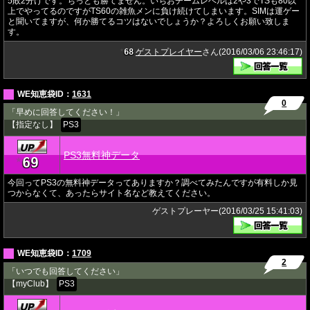
5敗2分けです。ちっとも勝てません。いちおチームレベルは2や3でTSも80以
上でやってるのですがTS60の雑魚メンに負け続けてしまいます。SIMは運ゲー
と聞いてますが、何か勝てるコツはないでしょうか？よろしくお願い致しま
す。
68
ゲストプレイヤー
さん(2016/03/06 23:46:17)
★
WE知恵袋ID：
1631
0
「早めに回答してください！」
【指定なし】
PS3
PS3無料神データ
69
★
今回ってPS3の無料神データってありますか？調べてみたんですが有料しか見
つからなくて、あったらサイト名など教えてください。
ゲストプレーヤー(2016/03/25 15:41:03)
WE知恵袋ID：
1709
2
「いつでも回答してください」
【myClub】
PS3