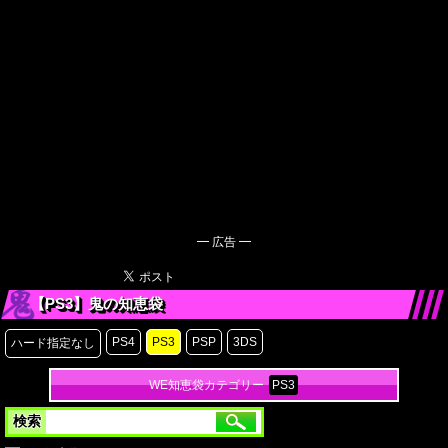
━ 広告 ━
【PS3】鬼の知恵袋
PS4
PS3
PSP
3DS
ハード指定なし
WE知恵袋カテゴリー
PS3
検索