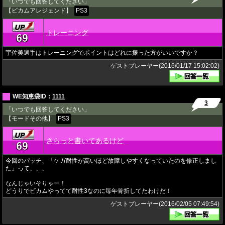
「いつでも回答してください」
【ビカムアレジェンド】
PS3
トレーニング
69
★
宇佐美選手はトレーニングでポイントはどれに振った方がいいですか？
ゲストプレーヤー(2016/01/17 15:02:02)
WE知恵袋ID：
1111
3
「いつでも回答してください」
【モードその他】
PS3
さらっと書いてあるけど
69
★
今回のパッチ、「ケガ耐性が高いほど故障しやすくなっていたのを修正しまし
た」って、、、
なんじゃいそりゃー！
どうりでビカムやってて耐性3なのに毎年骨折してたわけだ！
ゲストプレーヤー(2016/02/05 07:49:54)