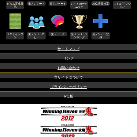
ビカム育成日
鬼アンケート
超アンケート
おすすめテク
攻略情報検索
スキル/ポジシ
記
ニック
ョン
ベストイレブ
鬼メンバーロ
鬼トーーク
鬼メンバーラ
鬼メンバー登
ン
ビー
ンキング
録
サイトマップ
リンク
お問い合わせ
当サイトについて
プライバシーポリシー
PC版