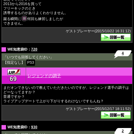
2013から2016を買って
フリーキックのとき
誘導するものがありよくわかりません。
蹴る瞬間に
何回も練習しましたが
できません。
ゲストプレーヤー(2015/10/22 16:31:12)
WE知恵袋ID：
720
4
「いつでも回答してください」
【指定なし】
PS3
レジェンドの調子
69
★
まだオンできないので教えていただきたいのですが、レジェンド選手の調子は
どーなってますか？
普通ですか？
ライブアップデートで上がり下がりするわけないですもんね？
ゲストプレーヤー(2015/12/17 18:11:52)
WE知恵袋ID：
930
2