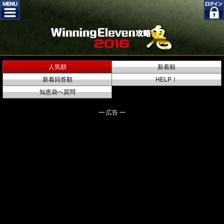
人気順
新着順
新着回答順
HELP！
知恵袋へ質問
━ 広告 ━