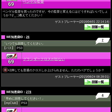
ベンゲル監督
69
★
ベンゲル監督を買ったのですが、今の監督と変えるにはどうすればいいでしょ
うか？(/ _ ; )教えてください！
ゲストプレーヤー(2016/04/01 22:14:14)
WE知恵袋ID：
26
7
「いつでも回答してください」
【パス】
PS3
グランダークロスが出ない
69
★
×2押しても普通のクロスしか上げられません。ただのバグでしょうか？
ゲストプレーヤー(2015/08/24 08:28:01)
WE知恵袋ID：
278
4
「早めに回答してください！」
【myClub】
PS3