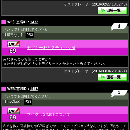
ゲストプレーヤー(2016/02/27 18:32:40)
WE知恵袋ID：
1432
4
「いつでも回答してください」
【指定なし】
PS3
十字キー派とスティック派
69
★
みなさんどっち使ってますか？
またそれぞれのメリットデメリットとかあったら教えてください。
ゲストプレーヤー(2016/03/04 23:34:21)
WE知恵袋ID：
1457
1
「いつでも回答してください」
【myClub】
PS3
マイクラSIM戦について
69
★
SIMを体力回復待ちやGP稼ぎでやっててディビジョン6なんですが、7戦やって