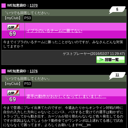
WE知恵袋ID：
1370
6
「いつでも回答してください」
【myClub】
PS3
イブラのいるチームに勝てない
69
★
今までイブラのいるチームに勝ったことがないのですが、みなさんどんな対策
してますか？
ゲストプレーヤー(2016/02/27 11:29:47)
WE知恵袋ID：
1376
11
「いつでも回答してください」
【myClub】
PS3
選手の動作がおかしくなってしまいました…
69
★
今まで普通にプレイ出来てたのですが、今週あたりからオンライン対戦の時に
自分の入力した方向じゃないとこにパス、パスすると受けての選手は動かずに
トラップしてから動き出す、カーソルが切り替わらないなど色々発生してるの
ですが原因はなんでしょうか？動作全てがワンテンポ以上遅れてる感じで試合
にならなくて困ってます。よろしくお願いしますm(__)m