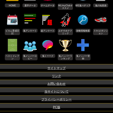
HOME
選手データ
チームデータ
ML/myClubオ
WE鬼ぺディア
鬼の知恵袋
ススメ
ビカム育成日
鬼アンケート
超アンケート
おすすめテク
攻略情報検索
スキル/ポジシ
記
ニック
ョン
ベストイレブ
鬼メンバーロ
鬼トーーク
鬼メンバーラ
鬼メンバー登
ン
ビー
ンキング
録
サイトマップ
リンク
お問い合わせ
当サイトについて
プライバシーポリシー
PC版