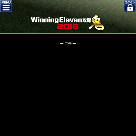
━ 広告 ━