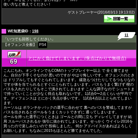
使い方など教えてください！
ゲストプレーヤー(2016/03/13 19:13:02)
WE知恵袋ID：
198
11
「いつでも回答してください」
【オフェンス全般】
PS4
とにかく負けてしまいます。(失点ばかりで無得点)
69
★
こんにちわ。オンラインでもCOMのトッププレイヤー以上 で 全く勝てませ
ん。自分が下手くそなのが 悪いのですが やはり悔しいです。オフェンスのとき
は ドリブルしてもすぐとられてしまいます。 緩急もつけたりしてるつもりなの
ですが体を当てられるとすぐにとられてしまいます。パスもうまく繋げず 楔の
パスを入れたりしてもそこで潰されてしまいます こんな調子なので シュートま
で持っていくことが少なく得点も取れないです。1試合0〜2点くらいが平均で
す。ディフェンスは とにかく失点が多いです。 1試合4点以上とられてしまい
ます。
カーソルは ボランチか バックの選手に合わせて 裏へのパスを警戒してますが
パスを出されるとボールをうまくカットできずに 通ってしまいます。
ボールを持った選手につくときは ゴールとの間に立ち ディレイしてますが 結
局 スルーパスされるか 強引に抜かれてしまいます。せっかく ウイイレ2016を
買ったので楽しみたいので 投稿しました。 何か アドバイスがあればよろしく
お願いします。ちなみに2015もほとんど勝てませんでした。