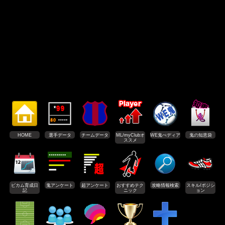
HOME
選手データ
チームデータ
ML/myClubオ
WE鬼ぺディア
鬼の知恵袋
ススメ
ビカム育成日
鬼アンケート
超アンケート
おすすめテク
攻略情報検索
スキル/ポジシ
記
ニック
ョン