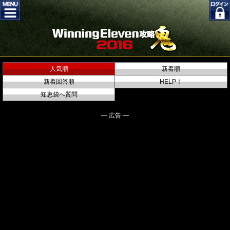
人気順
新着順
新着回答順
HELP！
知恵袋へ質問
━ 広告 ━