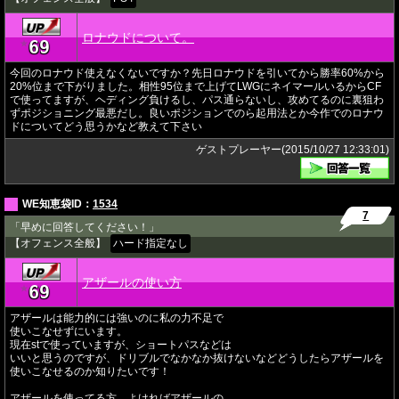
ロナウドについて。
69
★
今回のロナウド使えなくないですか？先日ロナウドを引いてから勝率60%から
20%位まで下がりました。相性95位まで上げてLWGにネイマールいるからCF
で使ってますが、ヘディング負けるし、パス通らないし、攻めてるのに裏狙わ
ずポジショニング最悪だし。良いポジションでのら起用法とか今作でのロナウ
ドについてどう思うかなど教えて下さい
ゲストプレーヤー(2015/10/27 12:33:01)
WE知恵袋ID：
1534
7
「早めに回答してください！」
【オフェンス全般】
ハード指定なし
アザールの使い方
69
★
アザールは能力的には強いのに私の力不足で
使いこなせずにいます。
現在stで使っていますが、ショートパスなどは
いいと思うのですが、ドリブルでなかなか抜けないなどどうしたらアザールを
使いこなせるのか知りたいです！
アザールを使ってる方、よければアザールの