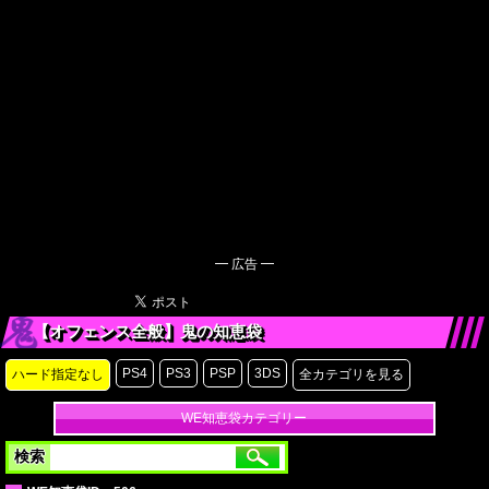
━ 広告 ━
【オフェンス全般】鬼の知恵袋
PS4
PS3
PSP
3DS
ハード指定なし
全カテゴリを見る
WE知恵袋カテゴリー
検索