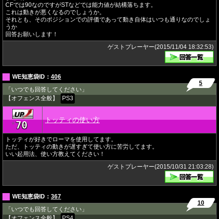
CFでは90なのですがSTなどでは能力値が結構落ちます。
これは動きが悪くなるのでしょうか。
それとも、そのポジションでの評価であって動き自体はいつも通りなのでしょ
うか
回答お願いします！
ゲストプレーヤー(2015/11/04 18:32:53)
WE知恵袋ID：
406
5
「いつでも回答してください」
【オフェンス全般】
PS3
トッティの使い方
70
★
トッティが好きでローマを使用してます。
ただ、トッティの動きが遅すぎて使い方に苦労してます。
いい起用法、使い方教えてください！
ゲストプレーヤー(2015/10/31 21:03:28)
WE知恵袋ID：
367
10
「いつでも回答してください」
【オフェンス全般】
PS4