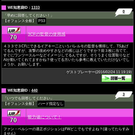
WE知恵袋ID：
1333
0
「早めに回答してください！」
【オフェンス全般】
PS3
3CFの監督の使用感
70
★
４３３で３CFにできるイアキー二というパレルモの監督を獲得して、TSあげ
てるんですが、攻撃の攻めやすさなどの感じはどうですか？前３枚に当てて、
すぐにワンツースルーなどイメージしてるんですが、そううまく位置取りなど
AIが動いてくれてますかね？使ってる方いたら参考に教えていただけないでし
ょうか。お願いします。
ゲストプレーヤー(2016/02/24 11:19:19)
WE知恵袋ID：
440
3
「いつでも回答してください」
【オフェンス全般】
ハード指定なし
能力値について！
70
★
ファン・ペルシーの適正ポジションはFWどこでもですよね？(違ってたらすみ
ません)