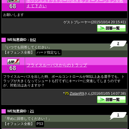
ボックスストライカーが活きるフォーメーションを教
68
★
えて下さい
お願いします
ゲストプレーヤー(2015/10/14 20:15:41)
WE知恵袋ID：
842
2
「いつでも回答してください」
【オフェンス全般】
ハード指定なし
フライスルーパスからのトラップ
68
★
フライスルーパスを出した時、ボールコントロールが90以上ある選手でも、ト
ラップが大きくなってシュートも打てずにキーパーに突進してしまうのです
が、対処法はありますか？
75
ZlatanR9
さん(2016/01/05 14:07:38)
★
WE知恵袋ID：
21
1
「早めに回答してください！」
【オフェンス全般】
PS3