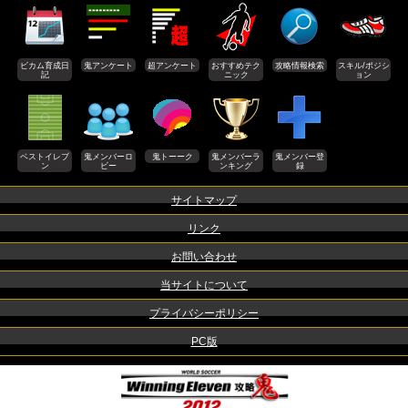
ビカム育成日
鬼アンケート
超アンケート
おすすめテク
攻略情報検索
スキル/ポジシ
記
ニック
ョン
ベストイレブ
鬼メンバーロ
鬼トーーク
鬼メンバーラ
鬼メンバー登
ン
ビー
ンキング
録
サイトマップ
リンク
お問い合わせ
当サイトについて
プライバシーポリシー
PC版