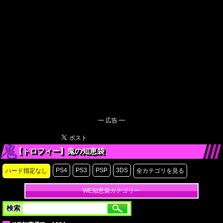
━ 広告 ━
【トロフィー】鬼の知恵袋
PS4
PS3
PSP
3DS
ハード指定なし
全カテゴリを見る
WE知恵袋カテゴリー
検索