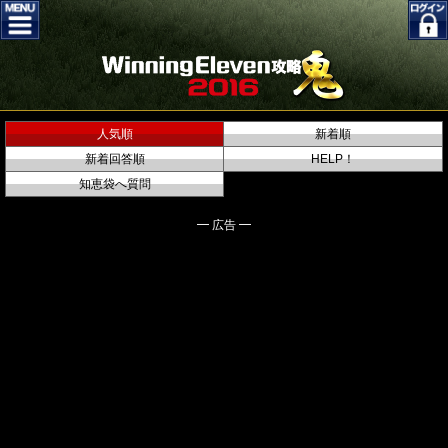
人気順
新着順
新着回答順
HELP！
知恵袋へ質問
━ 広告 ━