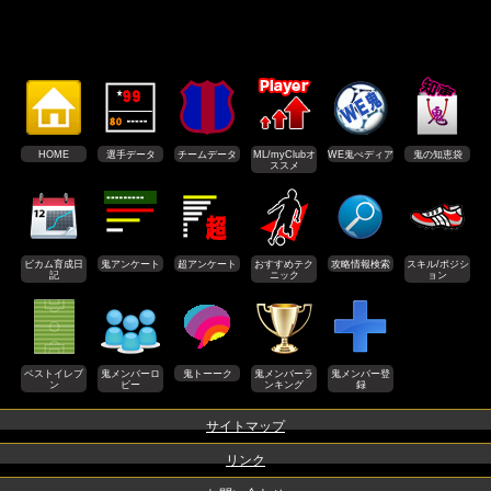
HOME
選手データ
チームデータ
ML/myClubオ
WE鬼ぺディア
鬼の知恵袋
ススメ
ビカム育成日
鬼アンケート
超アンケート
おすすめテク
攻略情報検索
スキル/ポジシ
記
ニック
ョン
ベストイレブ
鬼メンバーロ
鬼トーーク
鬼メンバーラ
鬼メンバー登
ン
ビー
ンキング
録
サイトマップ
リンク