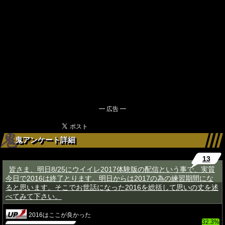
━ 広告 ━
鬼アンケート詳細
13
皆さま、明日8/25にウイイレ2017体験版の配信という事で、実質
★
今日で2016は終了とります。明日からは2017の為の練習期間にな
ると思います。そこでお世話になった2016を総括して思いの丈を述
べてみて下さい。
2016はここが良かった
32.3%