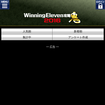
人気順
新着順
集計中
アンケート作成
━ 広告 ━