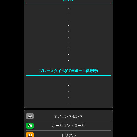
-
-
-
-
-
-
-
-
-
-
プレースタイル(COMボール保持時)
-
-
-
-
-
64
オフェンスセンス
76
ボールコントロール
83
ドリブル