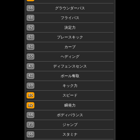
66
グラウンダーパス
68
フライパス
62
決定力
61
プレースキック
61
カーブ
55
ヘディング
43
ディフェンスセンス
41
ボール奪取
69
キック力
85
スピード
82
瞬発力
64
ボディバランス
73
ジャンプ
66
スタミナ