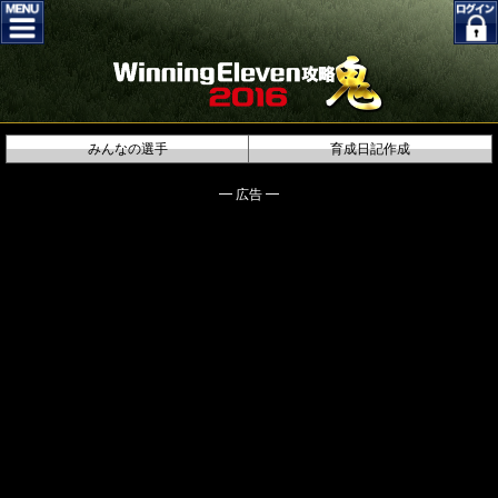
みんなの選手
育成日記作成
━ 広告 ━