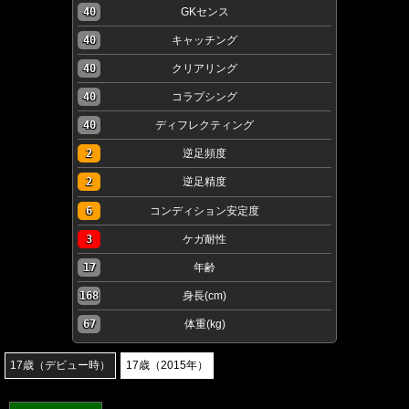
40
GKセンス
40
キャッチング
40
クリアリング
40
コラプシング
40
ディフレクティング
2
逆足頻度
2
逆足精度
6
コンディション安定度
3
ケガ耐性
17
年齢
168
身長(cm)
67
体重(kg)
17歳（デビュー時）
17歳（2015年）