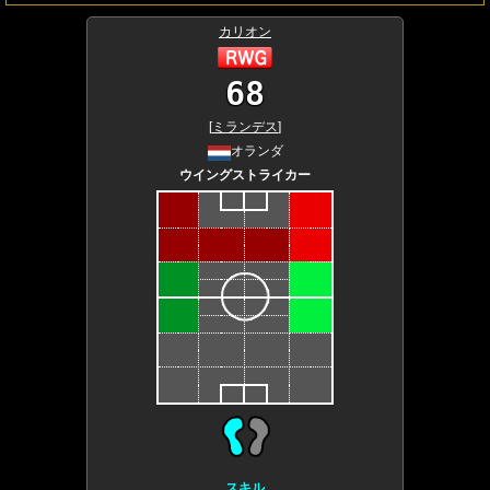
カリオン
68
[
ミランデス
]
オランダ
ウイングストライカー
スキル