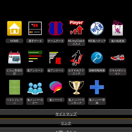
HOME
選手データ
チームデータ
ML/myClubオ
WE鬼ぺディア
鬼の知恵袋
ススメ
ビカム育成日
鬼アンケート
超アンケート
おすすめテク
攻略情報検索
スキル/ポジシ
記
ニック
ョン
ベストイレブ
鬼メンバーロ
鬼トーーク
鬼メンバーラ
鬼メンバー登
ン
ビー
ンキング
録
サイトマップ
リンク