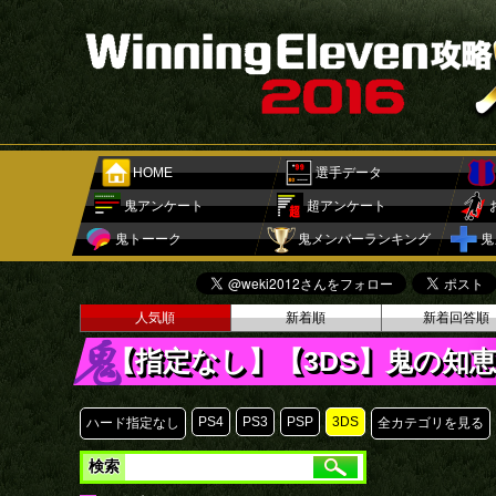
HOME
選手データ
鬼アンケート
超アンケート
鬼トーーク
鬼メンバーランキング
鬼
人気順
新着順
新着回答順
【指定なし】【3DS】鬼の知
PS4
PS3
PSP
3DS
ハード指定なし
全カテゴリを見る
検索