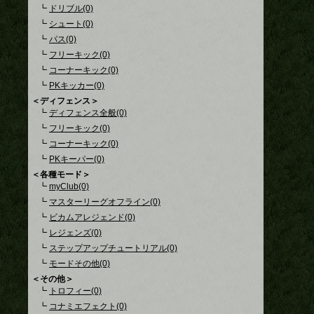
┗
ドリブル(0)
┗
シュート(0)
┗
パス(0)
┗
フリーキック(0)
┗
コーナーキック(0)
┗
PKキッカー(0)
＜ディフェンス＞
┗
ディフェンス全般(0)
┗
フリーキック(0)
┗
コーナーキック(0)
┗
PKキーパー(0)
＜各種モード＞
┗
myClub(0)
┗
マスターリーグオフライン(0)
┗
ビカムアレジェンド(0)
┗
レジェンズ(0)
┗
ステップアップチュートリアル(0)
┗
モードその他(0)
＜その他＞
┗
トロフィー(0)
┗
コナミエフェクト(0)