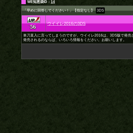
WE知恵袋ID：
14
「早めに回答してください！」【指定なし】
3DS
ウイイレ2016の3DS
56
★
単刀直入に言ってしまうのですが、ウイイレ2016は、3DS版で発
発売されるのならば、いろいろ情報をください。お願いします。