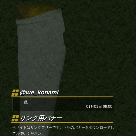
@we_konami
@
01月01日 09:00
リンク用バナー
当サイトはリンクフリーです。下記のバナーをダウンロードし
てお使いください。