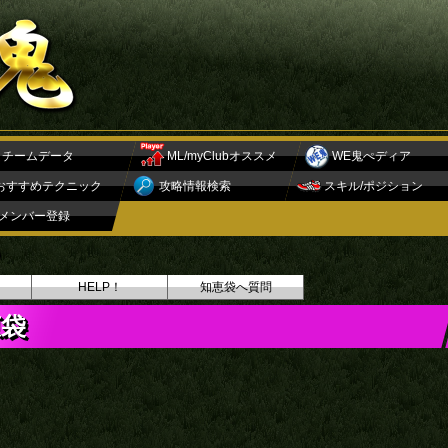
チームデータ
ML/myClubオススメ
WE鬼ぺディア
おすすめテクニック
攻略情報検索
スキル/ポジション
メンバー登録
HELP！
知恵袋へ質問
恵袋