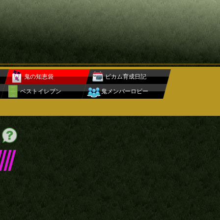
鬼の知恵袋
ビカム育成日記
ベストイレブン
鬼メンバーロビー