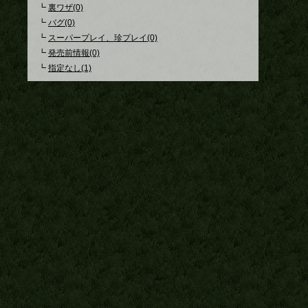
┗
裏ワザ(0)
┗
バグ(0)
┗
スーパープレイ、珍プレイ(0)
┗
発売前情報(0)
┗
指定なし(1)