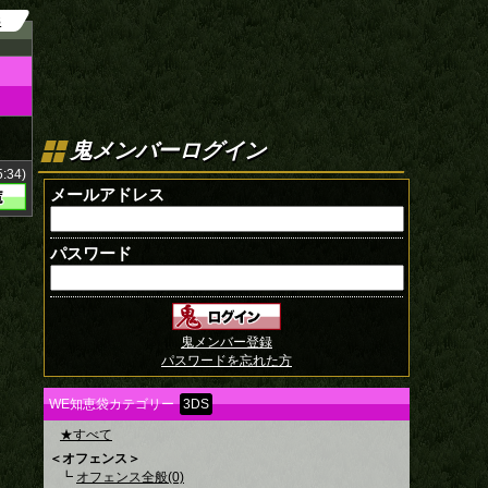
8
鬼メンバーログイン
:34)
メールアドレス
パスワード
鬼メンバー登録
パスワードを忘れた方
WE知恵袋カテゴリー
3DS
★すべて
＜オフェンス＞
┗
オフェンス全般(0)