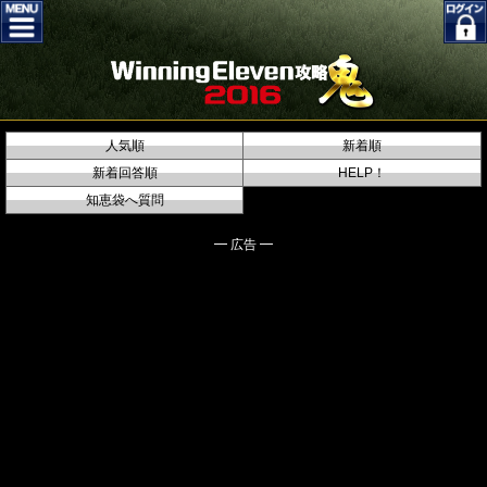
人気順
新着順
新着回答順
HELP！
知恵袋へ質問
━ 広告 ━