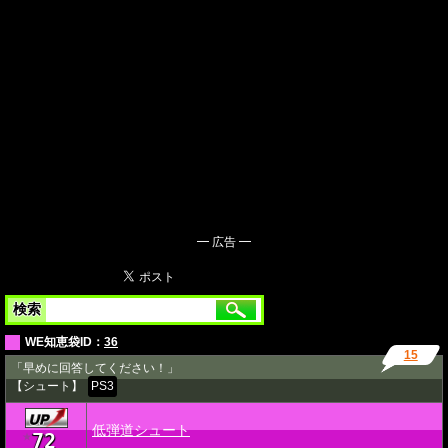
━ 広告 ━
検索
WE知恵袋ID：
36
15
「早めに回答してください！」
【シュート】
PS3
低弾道シュート
72
★