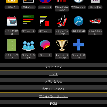
HOME
選手データ
チームデータ
ML/myClubオ
WE鬼ぺディア
鬼の知恵袋
ススメ
ビカム育成日
鬼アンケート
超アンケート
おすすめテク
攻略情報検索
スキル/ポジシ
記
ニック
ョン
ベストイレブ
鬼メンバーロ
鬼トーーク
鬼メンバーラ
鬼メンバー登
ン
ビー
ンキング
録
サイトマップ
リンク
お問い合わせ
当サイトについて
プライバシーポリシー
PC版