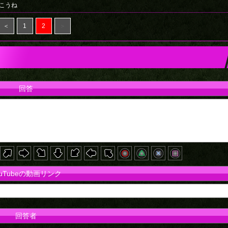
こうね
＜
1
2
＞
回答
ouTubeの動画リンク
回答者