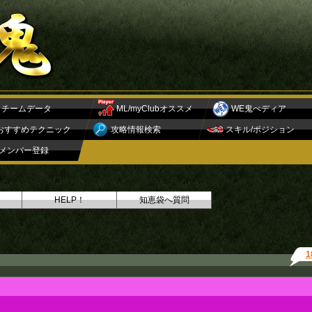
チームデータ
ML/myClubオススメ
WE鬼ぺディア
おすすめテクニック
攻略情報検索
スキル/ポジション
メンバー登録
HELP！
知恵袋へ質問
1