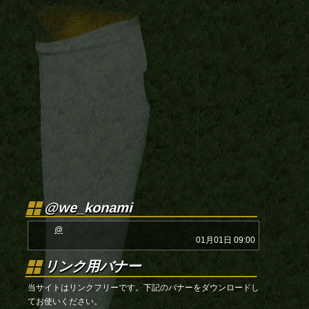
@we_konami
@
01月01日 09:00
リンク用バナー
当サイトはリンクフリーです。下記のバナーをダウンロードし
てお使いください。