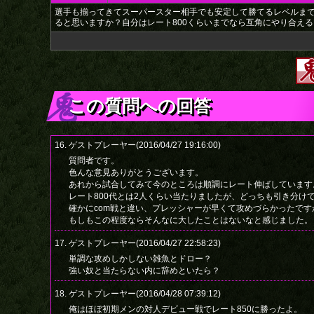
選手も揃ってきてスーパースター相手でも安定して勝てるレベルま
ると思いますか？自分はレート800くらいまでなら互角にやり合え
この質問への回答
16. ゲストプレーヤー(2016/04/27 19:16:00)
質問者です。
色んな意見ありがとうございます。
あれから試合してみて今のところは順調にレート伸ばしています
レート800代とは2人くらい当たりましたが、どっちも引き分け
確かにcom戦と違い、プレッシャーが早くて攻めづらかったで
もしもこの程度ならそんなに大したことはないなと感じました。
17. ゲストプレーヤー(2016/04/27 22:58:23)
単調な攻めしかしない雑魚とドロー？
強い奴と当たらない内に辞めといたら？
18. ゲストプレーヤー(2016/04/28 07:39:12)
俺はほぼ初期メンの対人デビュー戦でレート850に勝ったよ。