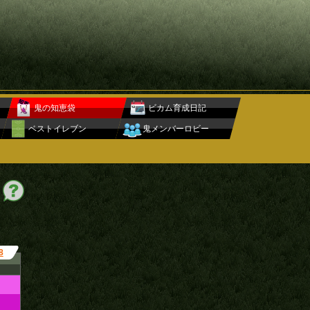
鬼の知恵袋
ビカム育成日記
ベストイレブン
鬼メンバーロビー
8