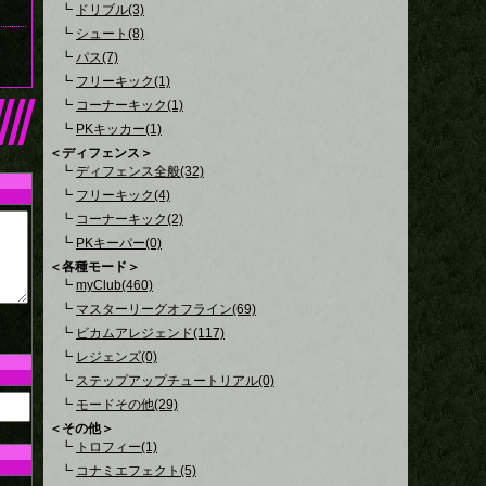
┗
ドリブル(3)
┗
シュート(8)
┗
パス(7)
┗
フリーキック(1)
┗
コーナーキック(1)
┗
PKキッカー(1)
＜ディフェンス＞
┗
ディフェンス全般(32)
┗
フリーキック(4)
┗
コーナーキック(2)
┗
PKキーパー(0)
＜各種モード＞
┗
myClub(460)
┗
マスターリーグオフライン(69)
┗
ビカムアレジェンド(117)
┗
レジェンズ(0)
┗
ステップアップチュートリアル(0)
┗
モードその他(29)
＜その他＞
┗
トロフィー(1)
┗
コナミエフェクト(5)