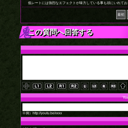
低レートには強烈なエフェクトが味方している事も頭にいれてお
最初
この質問へ回答する
Y
※例）http://youtu.be/xxxx