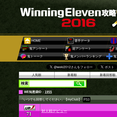
HOME
選手データ
鬼アンケート
超アンケート
鬼トーーク
鬼メンバーランキング
鬼
人気順
新着順
新着回答順
検索
WE知恵袋ID：
1955
「いつでも回答してください」【myClub】
PS3
対人戦デビュー
71
★