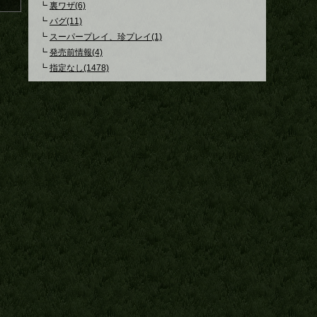
┗
裏ワザ(6)
┗
バグ(11)
┗
スーパープレイ、珍プレイ(1)
┗
発売前情報(4)
┗
指定なし(1478)