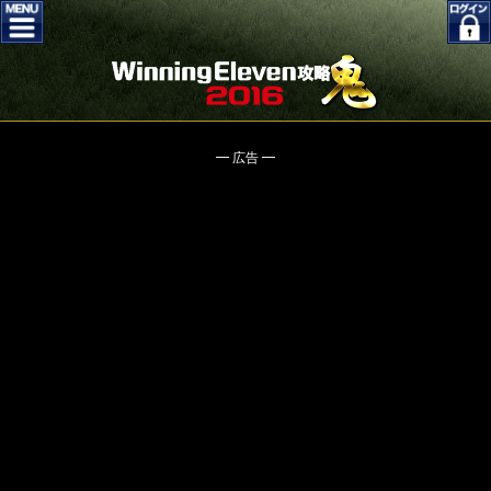
━ 広告 ━