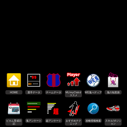
HOME
選手データ
チームデータ
ML/myClubオ
WE鬼ぺディア
鬼の知恵袋
ススメ
ビカム育成日
鬼アンケート
超アンケート
おすすめテク
攻略情報検索
スキル/ポジシ
記
ニック
ョン