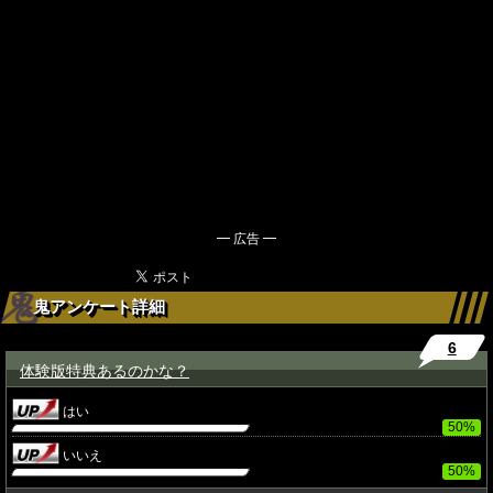
━ 広告 ━
鬼アンケート詳細
6
体験版特典あるのかな？
★
はい
50%
いいえ
50%