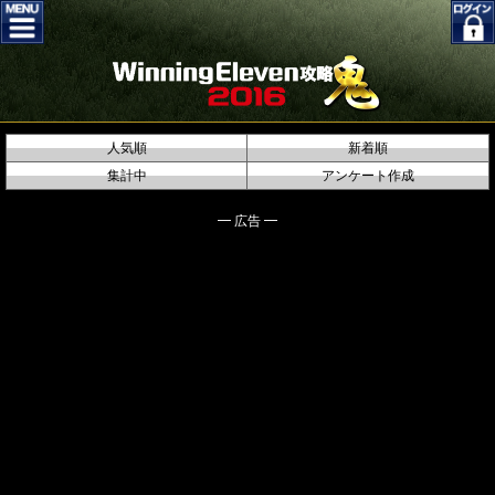
人気順
新着順
集計中
アンケート作成
━ 広告 ━